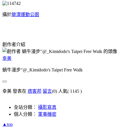
攝於
龍潭運動公園
創作者介紹
幸美
蝸牛漫步"@_Kimidodo's Taipei Free Walk
幸美 發表在
痞客邦
留言
(0)
人氣(
1145
)
全站分類：
攝影寫真
個人分類：
軍事機密
▲top