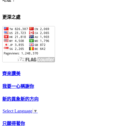
更深之處
齊來讚美
我要一心稱謝你
新的異象新的方向
Select Language
▼
只願得著你