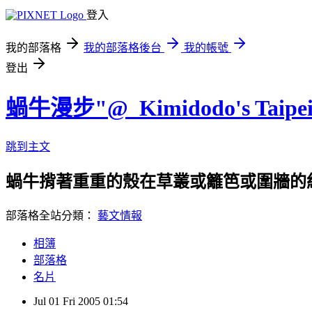
登入
我的部落格
我的部落格後台
我的帳號
登出
蝸牛漫步"@_Kimidodo's Taipei 
跳到主文
蝸牛揹著重重的殼在草叢或籬笆或圍牆的
部落格全站分類：
藝文情報
相簿
部落格
名片
Jul
01
Fri
2005
01:54