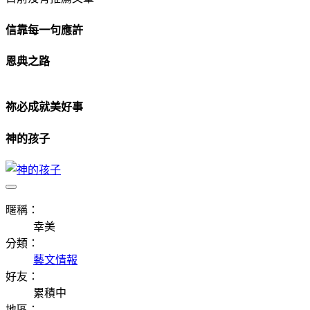
信靠每一句應許
恩典之路
祢必成就美好事
神的孩子
暱稱：
幸美
分類：
藝文情報
好友：
累積中
地區：