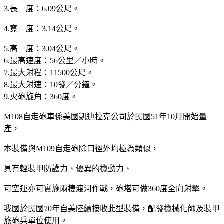
3.長 度：6.09公尺。
4.寬 度：3.14公尺。
5.高 度：3.04公尺。
6.最高速度：56公里／小時。
7.最大射程：11500公尺。
8.最大射速：10發／分鐘。
9.火砲旋角：360度。
M108自走砲車係美國凱迪拉克公司於民國51年10月開始量
產，
本裝備與M109自走砲除口徑外均極為類似，
具有輕裝甲防護力、優異的機動力、
可空運亦可實施兩棲渡河作戰，砲塔可做360度全向射擊。
我國於民國70年自美陸續接收此型裝備，配發機械化師及裝甲
旅砲兵單位使用。