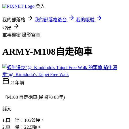
登入
我的部落格
我的部落格後台
我的帳號
登出
軍事機密
攝影寫真
ARMY-M108自走砲車
蝸牛漫
步"@_Kimidodo's Taipei Free Walk
21年前
『M108 自走砲車(民國70-88年)
諸元
1.口 徑：105公厘。
2.重 量：22.5噸。